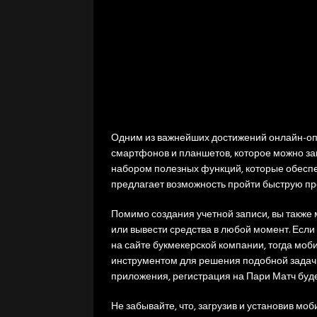
Одним из важнейших достижений онлайн-оп
смартфонов и планшетов, которое можно за
набором полезных функций, которые обеспе
предлагает возможность пройти быструю пр
Помимо создания учетной записи, вы также 
или вывести средства в любой момент. Есл
на сайте букмекерской компании, тогда мо
инструментом для решения подобной задачи
приложения, регистрация на Пари Матч буде
Не забывайте, что, загрузив и установив мо