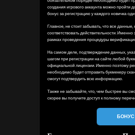
обязательном порядке необходимо будет пр
создания игрового аккаунта можно пройти д
бонус за регистрацию у каждого новичка од
Главное, не стоит забывать, что все данные
соответствовать действительности. Именно 
рамках проведения процедуры верификации
На самом деле, подтверждение данных, ука
шагом при регистрации на сайте любой бук
официальной лицензии. Именно поэтому рег
необходимо будет отправить букмекеру ск
смогут подтвердить всю информацию.
Также не забывайте, что, чем быстрее вы с
скорее вы получите доступ к полному переч
БОНУС