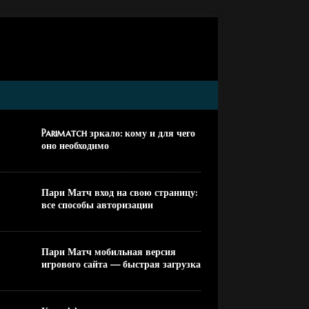
Parimatch зркало: кому и для чего
оно необходимо
Пари Матч вход на свою страницу:
все способы авторизации
Пари Матч мобильная версия
игрового сайта — быстрая загрузка