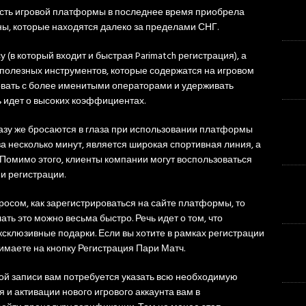
ность игровой платформы в последнее время приобрела
, которые находятся далеко за пределами СНГ.
 (в который входит и быстрая Parimatch регистрация), а
полезных инструментов, которые содержатся на игровом
овать с более именитыми операторами и удерживать
ь идет о высоких коэффициентах.
азу же бросаются в глаза при использовании платформы
за несколько минут, является широкая спортивная линия, а
 Помимо этого, клиенты компании могут воспользоваться
и регистрации.
осом, как зарегистрироваться на сайте платформы, то
лать это можно весьма быстро. Речь идет о том, что
склюзивные подарки. Если вы хотите в рамках регистрации
жимаете на кнопку Регистрация Пари Матч.
ной записи вам потребуется указать всю необходимую
и активации нового игрового аккаунта вам в