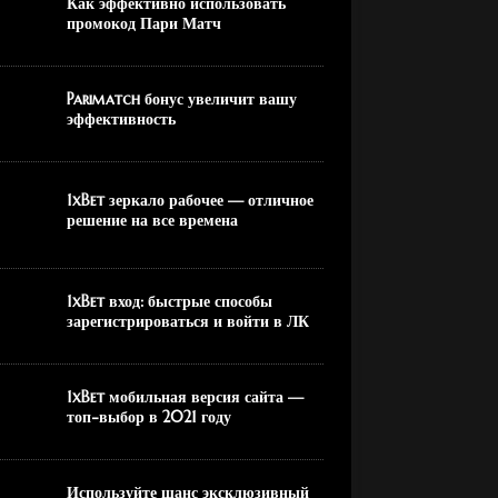
Как эффективно использовать
промокод Пари Матч
Parimatch бонус увеличит вашу
эффективность
1xBet зеркало рабочее — отличное
решение на все времена
1xBet вход: быстрые способы
зарегистрироваться и войти в ЛК
1xBet мобильная версия сайта —
топ-выбор в 2021 году
Используйте шанс эксклюзивный