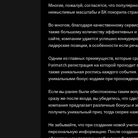
Многие, пожалуй, согласятся, что популяр
немыслимые масштабы и БК покорила страны
Во многом, благодаря качественному сервису
также большому количеству эффективных и 
сайте, компании удается успешно конкурир
лидерские позиции, в особенности если реч
Одним из главных преимуществ, которые ср
Parimatch регистрация на которой проходит 
также уникальная роспись каждого события.
уникальными бонус-кодами при прохождени
Если вы ранее были обеспокоены таким вопр
сразу же после входа, вы убедитесь, что сде
компания предлагает различные бонусы и эк
получить уникальный приз, тогда скорее на
Не забывайте, что при создании новой учет
персональную информацию. После создания 