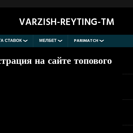
VARZISH-REYTING-TM
ГА СТАВОК
МЕЛБЕТ
PARIMATCH
трация на сайте топового